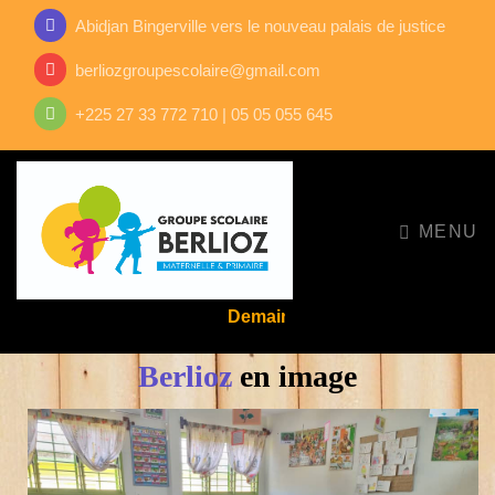
Abidjan Bingerville vers le nouveau palais de justice
berliozgroupescolaire@gmail.com
+225 27 33 772 710 | 05 05 055 645
MENU
main se prépare aujourd'hui !
Berlioz
en image